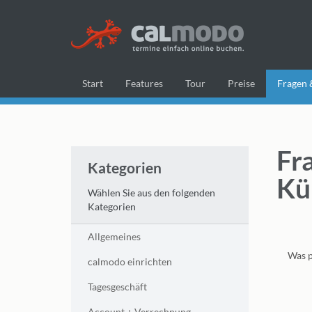
Start
Features
Tour
Preise
Fragen 
Fr
Kategorien
Kü
Wählen Sie aus den folgenden
Kategorien
Allgemeines
Was p
calmodo einrichten
Tagesgeschäft
Account + Verrechnung