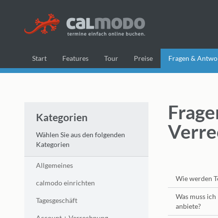
Start
Features
Tour
Preise
Fragen & Antwo
Frage
Kategorien
Verr
Wählen Sie aus den folgenden
Kategorien
Allgemeines
Wie werden T
calmodo einrichten
Was muss ich 
Tagesgeschäft
anbiete?
Account + Verrechnung