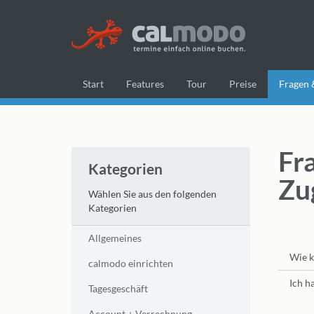
Start
Features
Tour
Preise
Fragen 
Fr
Kategorien
Zu
Wählen Sie aus den folgenden
Kategorien
Allgemeines
Wie k
calmodo einrichten
Ich h
Tagesgeschäft
Account + Verrechnung