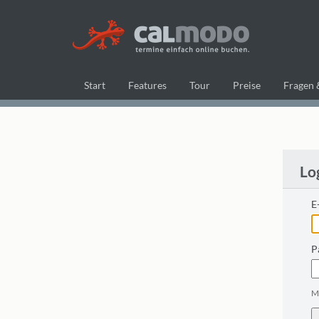
Start
Features
Tour
Preise
Fragen 
Lo
E
P
M