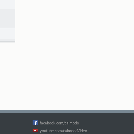
facebook.com/calmodo
youtube.com/calmodoVideo