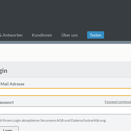
& Antworten
KundInnen
Über uns
Testen
gin
-Mail Adresse
asswort
Passwort vergess
it Ihrem Login akzeptieren Sie unsere AGB und Datenschutzerklärung.
Login