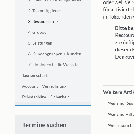
oder weil sie 
für aktivierte
2. Teammitglieder
im folgenden 
3. Ressourcen
Bitte be
4. Gruppen
​Ressour
zukünfti
5. Leistungen
diesem F
6. Kundengruppen + Kunden
Deaktiv
7. Einbinden in die Website
Tagesgeschäft
Account + Verrechnung
Weitere Artik
Privatsphäre + Sicherheit
Was sind Res
Was sind Hilf
Termine suchen
Wie trage ich