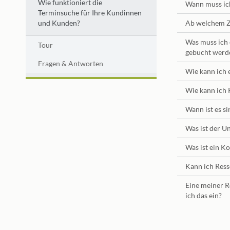
Wie funktioniert die
Wann muss ic
Terminsuche für Ihre Kundinnen
und Kunden?
Ab welchem Z
Was muss ich 
Tour
gebucht werd
Fragen & Antworten
Wie kann ich 
Wie kann ich 
Wann ist es s
Was ist der U
Was ist ein K
Kann ich Ress
Eine meiner R
ich das ein?